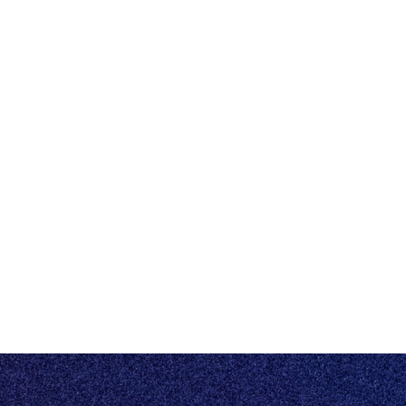
HUMBLE
Contact
Events
Gratis demo
Status
Vacatures
©2026 HUMBLE
Driven by Knowledge
Escrow
Privacybeleid
Algemene voorwaarden
Eén centraal platform voor al jouw vastgoeddata