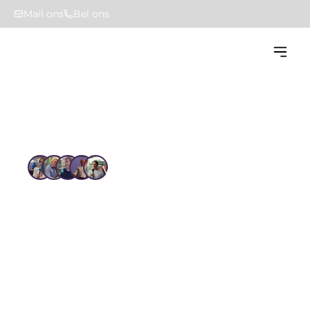
Mail ons
Bel ons
Home
Oplossingen
Vertrouwd door 1.4k+ gebruikers
Oplossingen van HUMBLE
Bij het ontwikkelen van HUMBLE draait alles om 
volledig grip houden op technisch 
vastgoedbeheer. We geloven dat je niet alles kunt 
voorspellen, maar wel systemen kunt bouwen die 
jou helpen om overzicht te houden, slimme 
keuzes te maken en compliant te blijven. Gebruik 
de zoekfunctie voor nog meer oplossingen.