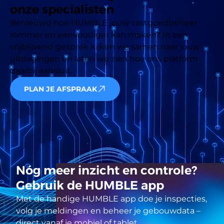
onze specialisten
Benieuwd hoe HUMBLE jouw vastgoedbeheer 
slimmer en eenvoudiger kan maken? In een 
vrijblijvend gesprek kijken we samen naar jouw 
uitdagingen en laten we zien hoe ons platform 
daarbij aansluit.
PLAN JE AFSPRAAK
Nóg meer inzicht en controle?
Gebruik de HUMBLE app
Met de handige HUMBLE app doe je inspecties,
volg je meldingen en beheer je gebouwdata –
direct vanaf je mobiel of tablet.