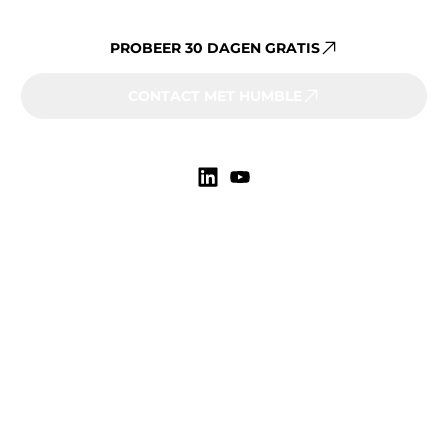
platform beheren?
PROBEER 30 DAGEN GRATIS
CONTACT MET HUMBLE
Markten
Onderwijs
Zorg
Gemeenten
Overheid
Vastgoedbeheerders
Meer