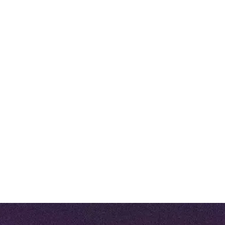
Realtime overzicht van je vastgoed
Direct inzicht in prestaties, risico’s en
voortgang.
Open koppelingen met externe
systemen
Synchroniseer data moeiteloos met je ERP,
DMS of FMIS.
Flexibele dashboards op maat
Creëer inzichten op strategisch, tactisch en
operationeel vlak.