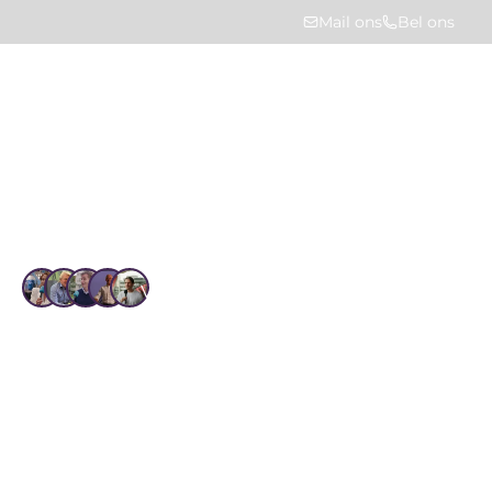
Mail ons
Bel ons
Home
Oplossingen
Dashboarding en interfaces
Vertrouwd door 1.4k+ gebruikers
Dashboarding en
interfaces
Verzamel, analyseer en visualiseer al je 
vastgoeddata met HUMBLE. Creëer realtime 
dashboards, koppel data met andere systemen via 
open API’s en maak datagedreven beslissingen 
eenvoudig.