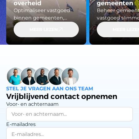
overheid
gemeenten
Optimaliseer vastgoed
Beheer gemeente
binnen gemeenten,
vastgoed slimm
provincies en andere
HUMBLE. Krijg gr
MEER LEZEN
MEER LEZE
overheidsinstellingen.
onderhoud,
HUMBLE biedt inzicht in
duurzaamheid en
gebouwen, onderhoud
— van scholen to
en compliance, zodat je
sporthallen — e
strategische keuzes kunt
samen op basis 
maken op basis van
actuele data.
actuele data.
STEL JE VRAGEN AAN ONS TEAM
Vrijblijvend contact opnemen
Voor- en achternaam
E-mailadres