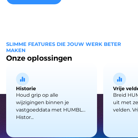
SLIMME FEATURES DIE JOUW WERK BETER
MAKEN
Onze oplossingen
Historie
Vrije vel
Houd grip op alle
Breid HU
wijzigingen binnen je
uit met z
vastgoeddata met HUMBLE
velden. Vri
Histor...