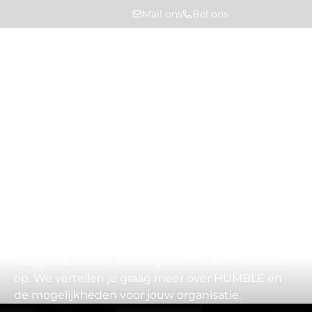
Mail ons
Bel ons
Home
Contact
Contact met HUMBLE
Heb je een vraag of wil je sparren over slimmer
vastgoedbeheer? Neem gerust contact met ons
op. We vertellen je graag meer over HUMBLE en
de mogelijkheden voor jouw organisatie.