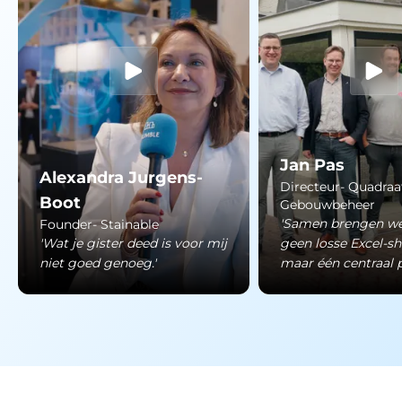
Jan Pas
Alexandra Jurgens-
Directeur- Quadraa
Boot
Gebouwbeheer
'Samen brengen we
Founder- Stainable
'Wat je gister deed is voor mij
geen losse Excel-s
niet goed genoeg.'
maar één centraal p