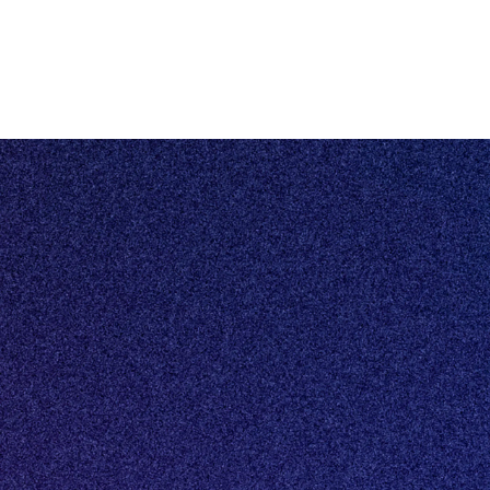
©2026 HUMBLE
Driven by Knowledge
Escrow
Privacybeleid
Algemene voorwaarden
Eén centraal platform voor al jouw vastgoeddata