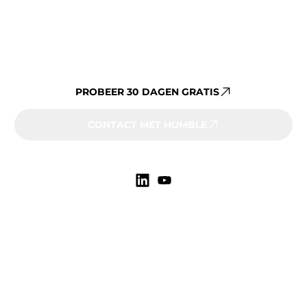
Al jouw vastgoeddata op één
platform beheren?
PROBEER 30 DAGEN GRATIS
CONTACT MET HUMBLE
Markten
Onderwijs
Zorg
Gemeenten
Overheid