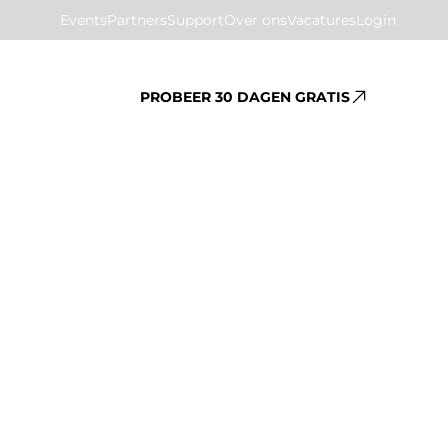
Events
Partners
Support
Over ons
Vacatures
Login
PROBEER 30 DAGEN GRATIS
vang 