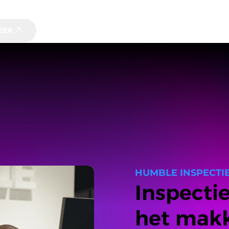
EER
HUMBLE INSPECTI
Inspect
het makk