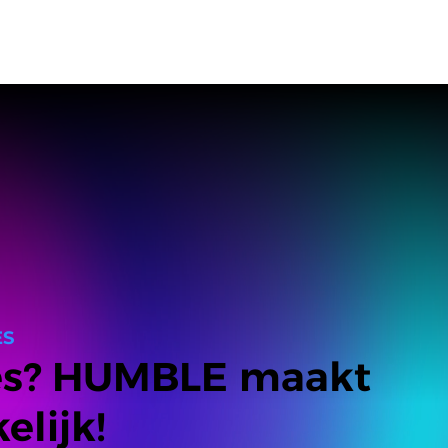
ES
ies? HUMBLE maakt
elijk!