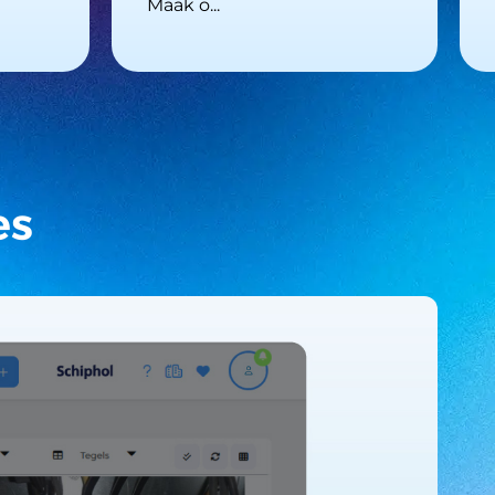
Maak o...
es