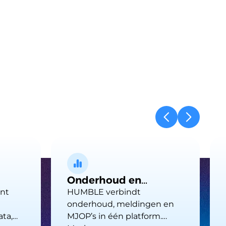
Onderhoud en
planning
ënt
HUMBLE verbindt
onderhoud, meldingen en
ta,
MJOP’s in één platform.