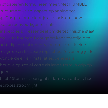
ten of papieren formulieren meer. Met HUMBLE
tructureerd – van inspectieplanning tot
g. Ons platform biedt je alle tools om jouw
euker en eenvoudiger te maken.
specties zijn essentieel om de technische staat
telijk te houden. Door gebreken vroegtijdig te
d tijdig in te plannen, voorkom je dat kleine
ot grote en kostbare reparaties. Zo verleng je de
onderdelen en installaties, beheers je
ud je op zowel korte als lange termijn grip op
tgoed.
tziet? Start met een gratis demo en ontdek hoe
proces stroomlijnt.