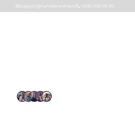
support@humble-online.nl
+3130 209 09 90
Markt
Home
Oplossingen
Inspecties
Vertrouwd door 1.4k+ gebruikers
Inspecties
Plan, registreer en rapporteer inspecties eenvou
automatische meldingen en leg resultaten vast me