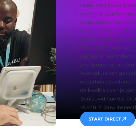
Geen losse Excel-lijs
werk je digitaal en ges
rapportage en opvolgin
inspecties een stuk l
Regelmatige vastgoedin
van je gebouwen inzich
signaleren en onderhou
problemen uitgroeien t
levensduur van gebouw
onderhoudskosten en ho
de kwaliteit van je vas
Benieuwd hoe dat erui
HUMBLE jouw inspectie
START DIRECT