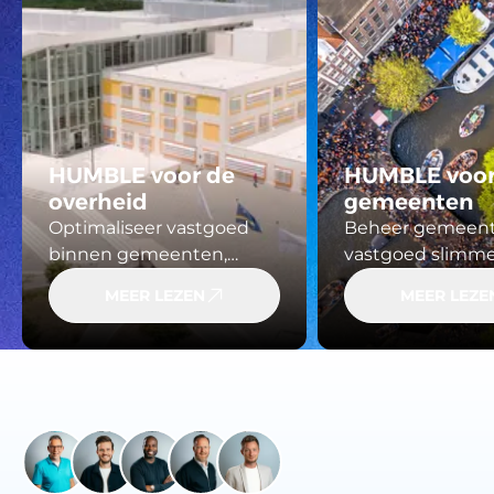
HUMBLE voor de
HUMBLE voo
overheid
gemeenten
Optimaliseer vastgoed
Beheer gemeente
binnen gemeenten,
vastgoed slimm
provincies en andere
HUMBLE. Krijg gr
MEER LEZEN
MEER LEZE
overheidsinstellingen.
onderhoud,
HUMBLE biedt inzicht in
duurzaamheid en
gebouwen, onderhoud
— van scholen to
en compliance, zodat je
sporthallen — e
strategische keuzes kunt
samen op basis 
maken op basis van
actuele data.
actuele data.