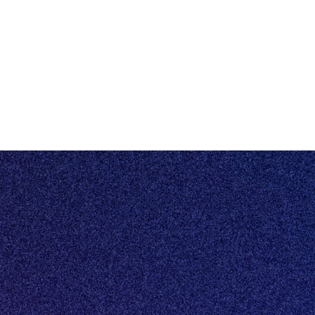
Status
Vacatures
©2026 HUMBLE
Driven by Knowledge
Escrow
Privacybeleid
Algemene voorwaarden
Eén centraal platform voor al jouw vastgoeddata