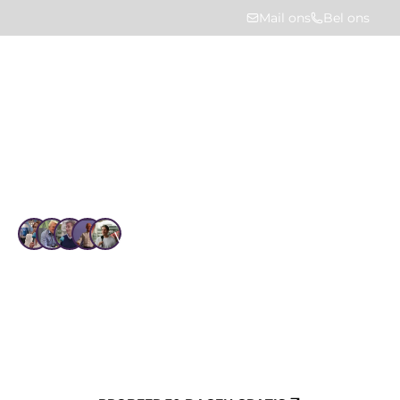
Mail ons
Bel ons
Home
Oplossingen
Onderhoud en planning
Vertrouwd door 1.4k+ gebruikers
Onderhoud en planning
HUMBLE verbindt onderhoud, meldingen en 
MJOP’s in één platform. Maak onderhoudsplannen 
op basis van realtime data, stel prioriteiten en 
bewaak budgetten. Zo houd je grip op kosten, 
planning en kwaliteit van je vastgoedbeheer.