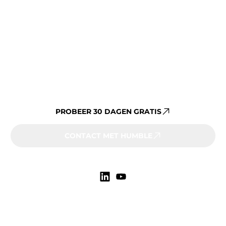
Al jouw vastgoeddata op één
platform beheren?
PROBEER 30 DAGEN GRATIS
CONTACT MET HUMBLE
Markten
Onderwijs