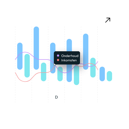
Real-time inzicht in jouw
technische vastgoeddata