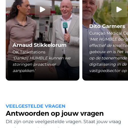
Dito Garmers
Curaçao Medical Ce
'Met HUMBLE borg
Arnaud Stikkelorum
effectief de kwalite
gebouw en is het v
OK Tankstations
'Dankzij HUMBLE kunnen we
op de toenemende
storingen proactiever
digitalisering in de
aanpakken.'
vastgoedsector op 
VEELGESTELDE VRAGEN
Antwoorden op jouw vragen
Dit zijn onze veelgestelde vragen. Staat jouw vraag