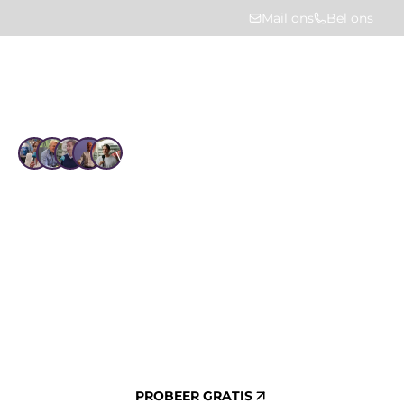
Mail ons
Bel ons
Vertrouwd door 1.4k+ gebruikers
Dé sleutel tot jouw
vastgoedsucces
Met HUMBLE breng je al je technische
vastgoeddata samen op één plek. Zo maak je
betere beslissingen en haal je meer uit jouw
vastgoed. Probeer ons platform 30 dagen gratis
– geen creditcardgegevens nodig!
PROBEER GRATIS