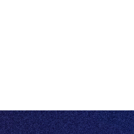
HUMBLE
Contact
Events
Gratis demo
Status
Vacatures
©2026 HUMBLE
Driven by Knowledge
Escrow
Privacybeleid
Algemene voorwaarden
Eén centraal platform voor al jouw vastgoeddata