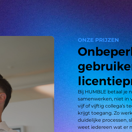
ONZE PRIJZEN
Onbeperk
gebruike
licentiepr
Bij HUMBLE betaal je n
samenwerken, niet in v
vijf of vijftig collega’
krijgt toegang. Zo werk
duidelijke processen, 
weet iedereen wat er m