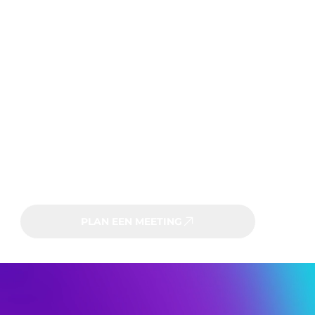
HUMBLE Enterprise
Prijs op aanvraag
HUMBLE-accountmanager
Service Level Agreement (SLA) op
maat
Gepersonaliseerde HUMBLE-
omgeving
Eigen (sub)domein(en)
Hosting op eigen servers mogelijk
PLAN EEN MEETING