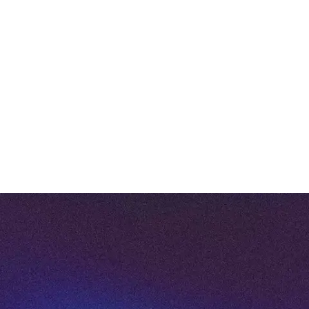
werken
Elk vastgoedbedrijf werkt anders – en dat
snappen wij. Daarom richten we HUMBLE zo
in dat het naadloos aansluit op jouw
organisatie, processen en ambities. Onze
experts denken mee over een inrichting die
écht werkt voor jouw team. Geen generieke
oplossing, maar een platform dat vanaf dag
één het verschil maakt.