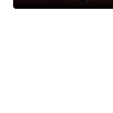
Een platfo
Gebouwd op ideeën van