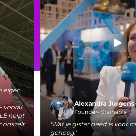
n eigen
Alexandra Jurgens
 vooral
Founder- Stainable
LE helpt
 onszelf
'Wat je gister deed is voor m
genoeg.'