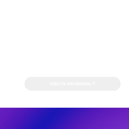
slim kunnen samenwerken aan jouw vastgoeddata,
HUMBLE Demo
Een maand gratis
Eenvoudig overstappen naar HUMBLE
Pro
Tot 5 gebouwen beheren
Onbeperkt aantal assets en gebruikers
2 GB opslagruimte voor documenten
HUMBLE e-mailsupport
GRATIS PROBEREN