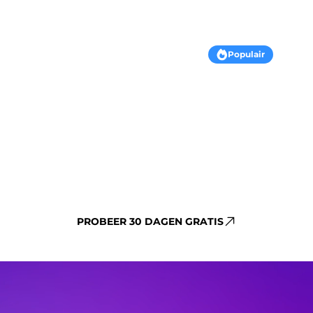
 hoe hoger je potentiële winst.
HUMBLE Basis
Populair
Vanaf €245,-
/ maandelijks
Koppelingen met o.a. EP-Online,
Kadaster en 2BA
Mogelijkheid tot integratie van eigen
systemen
Onbeperkte dataopslag
Voorrang bij e-mailsupport
Telefonische ondersteuning
PROBEER 30 DAGEN GRATIS