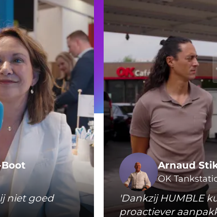
-Boot
Arnaud Sti
OK Tankstati
ij niet goed
'Dankzij HUMBLE k
proactiever aanpakk