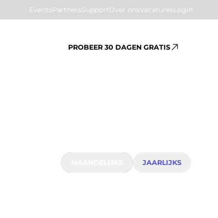
Events
Partners
Support
Over ons
Vacatures
Login
PROBEER 30 DAGEN GRATIS
MAANDELIJKS
JAARLIJKS
eëer je direct meerwaarde. Want hoe meer mensen