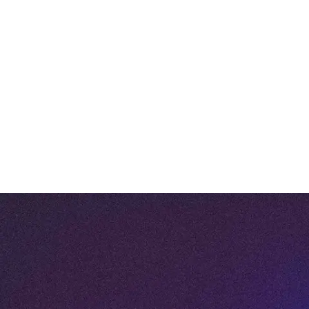
gebruikers
We geloven dat de beste oplossingen
ontstaan in samenwerking. Daarom
investeren we continu in de ontwikkeling van
ons platform – niet alleen op basis van onze
eigen visie, maar juist dankzij de waardevolle
feedback van onze gebruikers. Samen
ontdekken we kansen, bedenken we nieuwe
features en maken we HUMBLE elke dag een
stukje krachtiger.