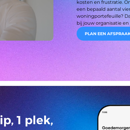
kosten en frustratie. 
een bepaald aantal vie
woningportefeuille? D
bij jouw organisatie en
PLAN EEN AFSPRAA
p, 1 plek,