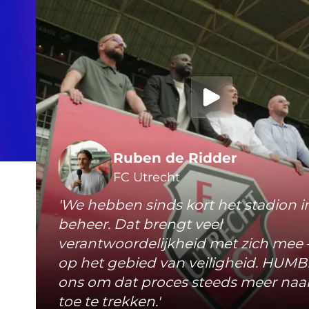
Ruben de Ridder
FC Utrecht
'We hebben sinds kort het stadion i
beheer. Dat brengt veel
verantwoordelijkheid met zich mee –
op het gebied van veiligheid. HUMB
ons om dat proces steeds meer naar
toe te trekken.'