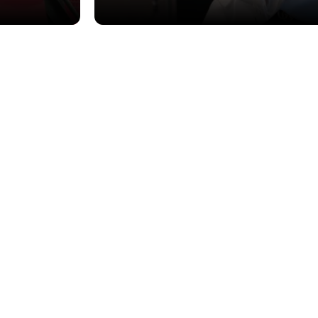
START KLEIN, GROEI SLIM
rm dat altijd met je
Gemaakt voor jouw manier van