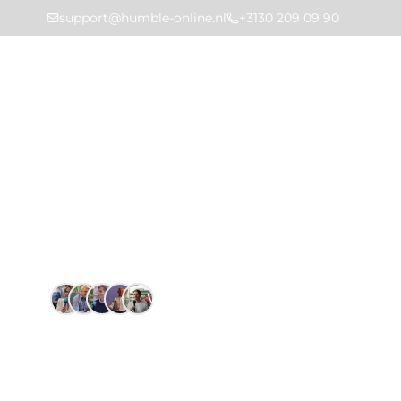
support@humble-online.nl
+3130 209 09 90
Markt
Home
Prijzen
Vertrouwd door 1.4k+ gebruikers
Onze prij
Ons prijsmodel is simpel: je betaalt altijd één 