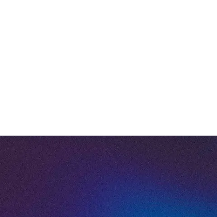
schaalbaarheid
Onze software is ontworpen om mee te
groeien met jouw organisatie. Begin met een
paar gebouwen, breid uit wanneer je toe bent
aan meer. HUMBLE blijft schaalbaar, efficiënt
en overzichtelijk – hoe complex je
vastgoedbeheer ook wordt. Zo blijft je
investering altijd in balans met je ambities.