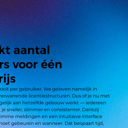
t aantal
rs voor één
ijs
ooit per gebruiker. We geloven namelijk in 
erwarrende licentiestructuren. Dus of je nu met 
s tegelijk aan hetzelfde gebouw werkt — iedereen 
 je sneller, slimmer en consistenter. Dankzij 
slimme meldingen en een intuïtieve interface 
oet gebeuren en wanneer. Dat bespaart tijd, 