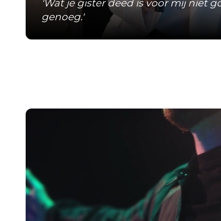
'Wat je gister deed is voor mij niet 
genoeg.'