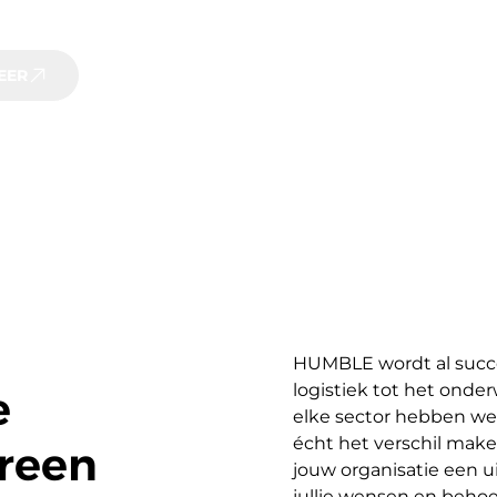
het platform samen met ons in op jouw behoeften. Ontde
 te beheren.
EER
HUMBLE wordt al succes
logistiek tot het onder
e
elke sector hebben we 
écht het verschil make
ereen
jouw organisatie een u
jullie wensen en behoef