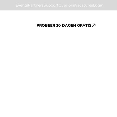
Events
Partners
Support
Over ons
Vacatures
Login
PROBEER 30 DAGEN GRATIS
anche