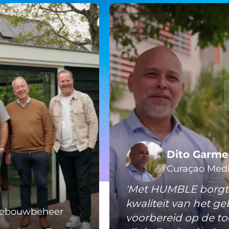
Dito Garme
Curaçao Medi
'Met HUMBLE borgt 
kwaliteit van het g
 Gebouwbeheer
voorbereid op de 