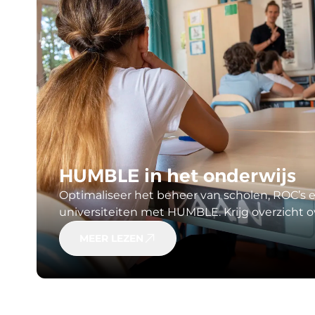
HUMBLE in het onderwijs
Optimaliseer het beheer van scholen, ROC’s 
universiteiten met HUMBLE. Krijg overzicht o
gebouwen, onderhoud en compliance, zodat 
MEER LEZEN
creëert voor toekomstgericht beleid en duu
vastgoedbeheer.