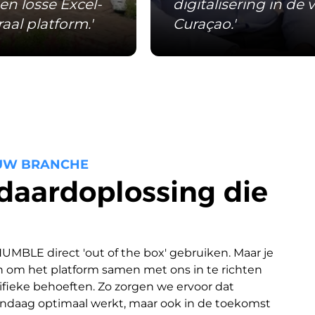
n losse Excel-
digitalisering in de
aal platform.'
Curaçao.'
UW BRANCHE
daardoplossing die
HUMBLE direct 'out of the box' gebruiken. Maar je 
n om het platform samen met ons in te richten 
ifieke behoeften. Zo zorgen we ervoor dat 
ndaag optimaal werkt, maar ook in de toekomst 