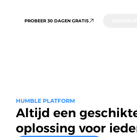
Gebruik HUMBLE direct 'out of the box' of richt 
helpen om slimmer en toekomstgericht vastgoed
PROBEER 30 DAGEN GRATIS
ONTDEK M
HUMBLE PLATFORM
Altijd een geschikt
oplossing voor ied