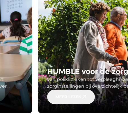
HUMBLE voor de zor
en
Van poliklinieken tot verpleeghui
ver
zorginstellingen bij overzichtelijk 
je ruimte
gebouwen, medische installaties e
MEER LEZEN
rzaam
Ontdek onze dashboards en onders