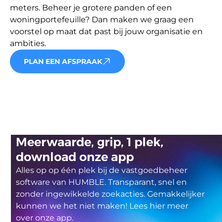
meters. Beheer je grotere panden of een 
woningportefeuille? Dan maken we graag een 
voorstel op maat dat past bij jouw organisatie en 
ambities.
PLAN EEN AFSPRAAK
Meerwaarde, grip, 1 plek,
download onze app
Alles op op één plek bij de vastgoedbeheer
software van HUMBLE. Transparant, snel en
zonder ingewikkelde zoekacties. Gemakkelijker
kunnen we het niet maken! Lees hier meer
over onze app.