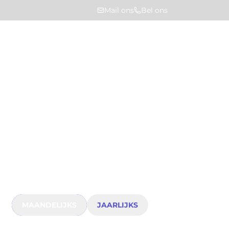
Mail ons
Bel ons
Home
Probeer 30 dagen gratis
Probeer HUMBLE 30
dagen gratis
Ontdek hoe de vastgoedbeheersoftware van
HUMBLE meerwaarde creëert voor jouw vastgoed.
Ons model is heel simpel: één vast bedrag voor
een onbeperkt aantal gebruikers. Want hoe meer
mensen samenwerken aan dezelfde
vastgoeddata, hoe meer grip en inzicht je krijgt.
MAANDELIJKS
JAARLIJKS