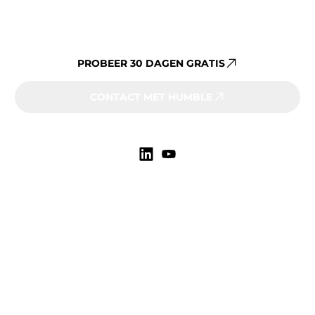
Al jouw vastgoeddata op één
platform beheren?
PROBEER 30 DAGEN GRATIS
CONTACT MET HUMBLE
Markten
Onderwijs
Zorg
Gemeenten
Overheid
Vastgoedbeheerders