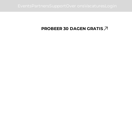
Events
Partners
Support
Over ons
Vacatures
Login
PROBEER 30 DAGEN GRATIS
acten 