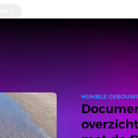
EER
HUMBLE GEBOUW
Documen
overzich