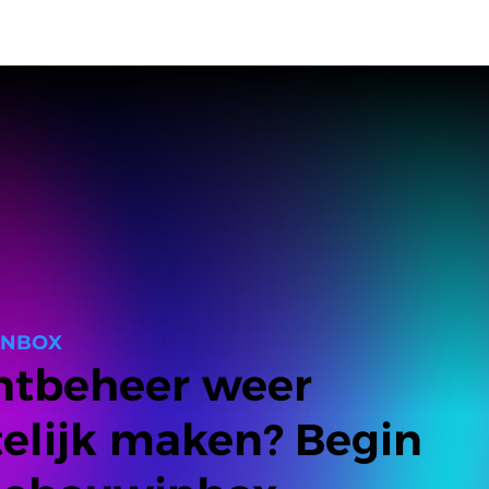
INBOX
tbeheer weer
telijk maken? Begin