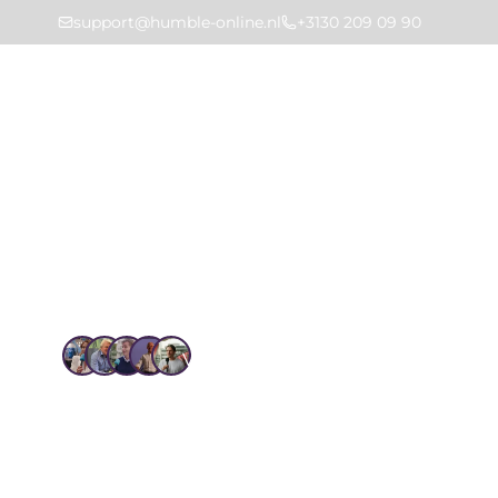
support@humble-online.nl
+3130 209 09 90
Markt
Home
Oplossingen
Gebouwinbox
Vertrouwd door 1.4k+ gebruikers
Gebouwin
Voorkom versnipperde documentatie met de HUMB
en rapporten centraal opgeslagen en direct besch