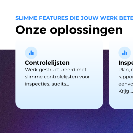
SLIMME FEATURES DIE JOUW WERK BET
Onze oplossingen
Controlelijsten
Insp
Werk gestructureerd met
Plan, 
slimme controlelijsten voor
rappor
inspecties, audits...
eenvo
Krijg ...