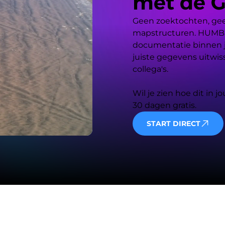
met de 
Geen zoektochten, geen
mapstructuren. HUMBLE 
documentatie binnen je
juiste gegevens uitwis
collega's.

Wil je zien hoe dit in 
30 dagen gratis.
START DIRECT