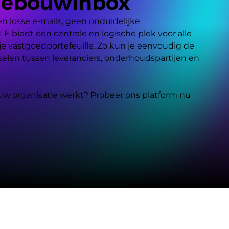
Gebouwinbox
 losse e-mails, geen onduidelijke 
biedt één centrale en logische plek voor alle 
 vastgoedportefeuille. Zo kun je eenvoudig de 
selen tussen leveranciers, onderhoudspartijen en 
jouw organisatie werkt? Probeer ons platform nu 