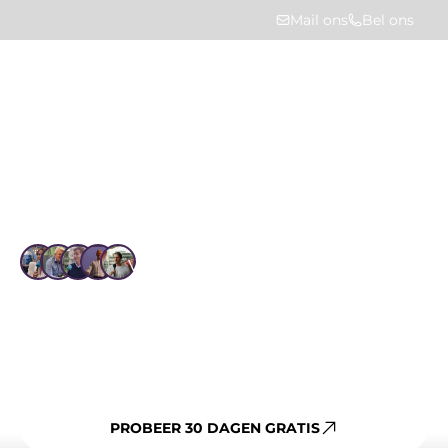
Mail ons
Bel ons
Home
Oplossingen
Jaarplan
Vertrouwd door 1.4k+ gebruikers
Jaarplan
Zet je MJOP om in concrete activiteiten met 
HUMBLE Jaarplan. Plan, monitor en stuur 
werkelijke kosten en uitvoering bij, inclusief 
offertes en directe toegang voor leveranciers.
PROBEER 30 DAGEN GRATIS