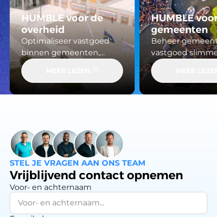
HUMBLE voor de
HUMBLE voo
overheid
gemeenten
Optimaliseer vastgoed
Beheer gemeente
binnen gemeenten,
vastgoed slimm
provincies en andere
HUMBLE. Krijg gr
MEER LEZEN
MEER LEZE
overheidsinstellingen.
onderhoud,
HUMBLE biedt inzicht in
duurzaamheid en
gebouwen, onderhoud
— van scholen to
en compliance, zodat je
sporthallen — e
strategische keuzes kunt
samen op basis 
maken op basis van
actuele data.
actuele data.
STEL JE VRAGEN AAN ONS TEAM
Vrijblijvend contact opnemen
Voor- en achternaam