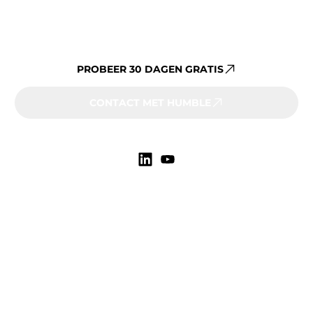
Al jouw vastgoeddata op één
platform beheren?
PROBEER 30 DAGEN GRATIS
CONTACT MET HUMBLE
Markten
Onderwijs
Zorg
Gemeenten
Overheid